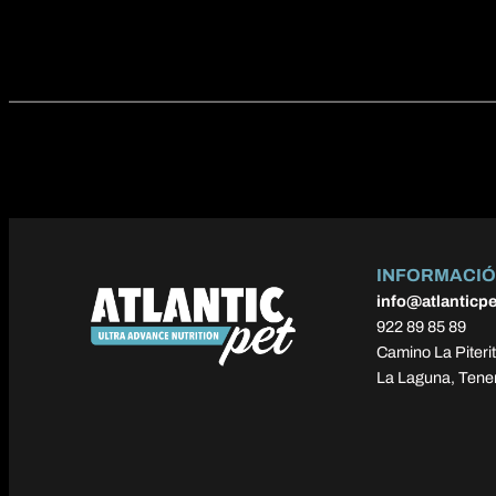
INFORMACI
info@atlanticp
922 89 85 89
Camino La Piterit
La Laguna, Tener