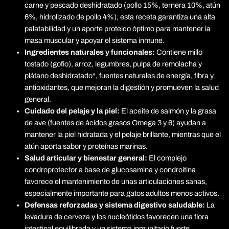
carne y pescado deshidratado (pollo 15%, ternera 10%, atún
6%, hidrolizado de pollo 4%), esta receta garantiza una alta
palatabilidad y un aporte proteico óptimo para mantener la
masa muscular y apoyar el sistema inmune.
Ingredientes naturales y funcionales:
Contiene millo
tostado (gofio), arroz, legumbres, pulpa de remolacha y
plátano deshidratado*, fuentes naturales de energía, fibra y
antioxidantes, que mejoran la digestión y promueven la salud
general.
Cuidado del pelaje y la piel:
El aceite de salmón y la grasa
de ave (fuentes de ácidos grasos Omega 3 y 6) ayudan a
mantener la piel hidratada y el pelaje brillante, mientras que el
atún aporta sabor y proteínas marinas.
Salud articular y bienestar general:
El complejo
condroprotector a base de glucosamina y condroitina
favorece el mantenimiento de unas articulaciones sanas,
especialmente importante para gatos adultos menos activos.
Defensas reforzadas y sistema digestivo saludable:
La
levadura de cerveza y los nucleótidos favorecen una flora
intestinal equilibrada y un sistema inmunitario fuerte.